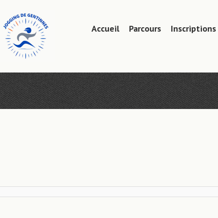
Aller
Accueil
Parcours
Inscriptions
Menu
au
contenu
principal