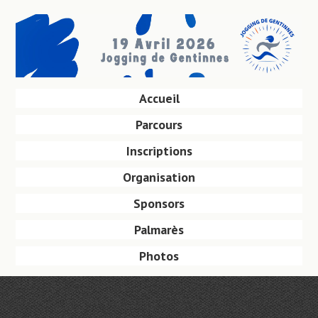
Aller
au
contenu
principal
Aller
Accueil
Menu
au
Parcours
contenu
principal
Inscriptions
Organisation
Sponsors
Palmarès
Photos