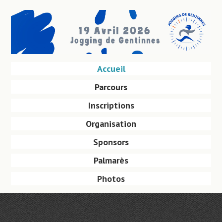
Aller
au
contenu
principal
Aller
Accueil
Menu
au
Parcours
contenu
principal
Inscriptions
Organisation
Sponsors
Palmarès
Photos