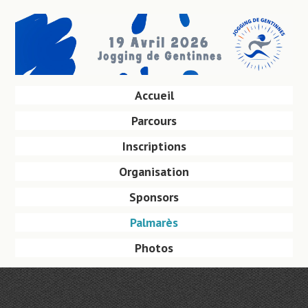
Aller
au
contenu
principal
Aller
Accueil
Menu
au
Parcours
contenu
principal
Inscriptions
Organisation
Sponsors
Palmarès
Photos