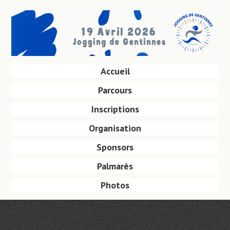
Aller
au
contenu
principal
Aller
Accueil
Menu
au
Parcours
contenu
principal
Inscriptions
Organisation
Sponsors
Palmarès
Photos