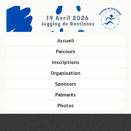
Aller
au
contenu
principal
Aller
Accueil
Menu
au
Parcours
contenu
principal
Inscriptions
Organisation
Sponsors
Palmarès
Photos