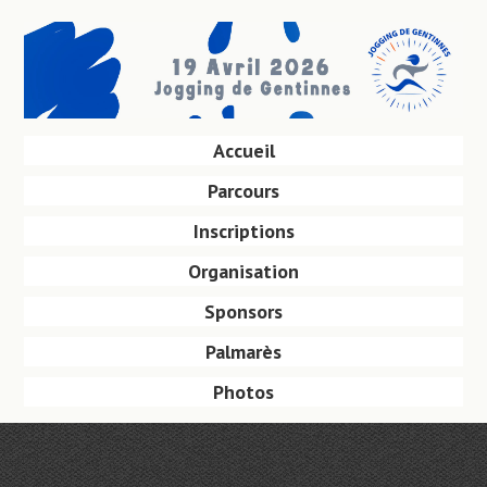
Aller
au
contenu
principal
Aller
Accueil
Menu
au
Parcours
contenu
principal
Inscriptions
Organisation
Sponsors
Palmarès
Photos